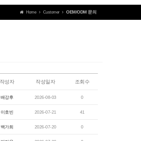
OEM/ODM 문의
Home
Customer
작성자
작성일자
조회수
배강후
2026-08-03
0
이호빈
2026-07-21
41
백가희
2026-07-20
0