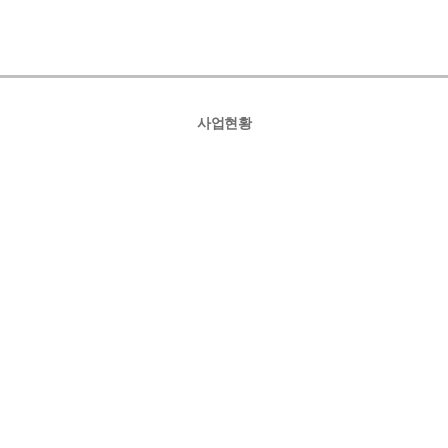
사업현황
제형의장점
인
제형의특징
OEM/ODM
스템
HACCP
GMP