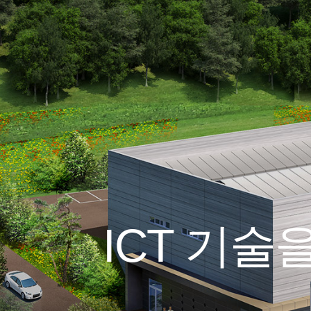
개
품
정
보