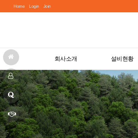
Home
Login
Join
회사소개
설비현황
홈
멜로시라바이오는
회사둘러보기
찾아오시는길
회사개요
경영이념
창립배경
자동화 포장시스
정제(tablet) 라인
바(bar) 라인
액상 라인
으
제
로
품
Q
소
& A
제