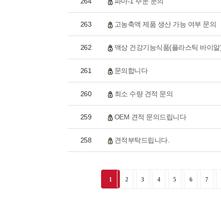
264
파마-1 주문 문의
263
고농축액 제품 생산 가능 여부 문의
262
액상 건강기능식품(플라스틱 바이알) O
261
문의합니다
260
최소 수량 견적 문의
259
OEM 견적 문의드립니다
258
견적부탁드립니다.
1
2
3
4
5
6
7