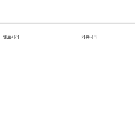
멜로시라
커뮤니티
멜로시라소개
공지사항
생산라인
OEM/ODM 문의
포토앨범
수출사업부
수출사업부소개
수출관련포토앨범
수출관련문의