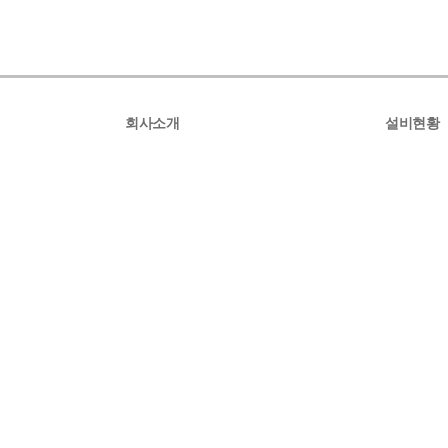
회사소개
설비현황
멜로시라바이오는
바(bar) 라인
회사개요
정제(tablet) 라
경영이념
액상 라인
창립배경
자동화 포장시
회사둘러보기
찾아오시는길