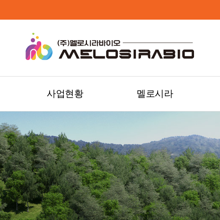
사업현황
멜로시라
템
제형의장점
제형의특징
OEM/ODM
HACCP
GMP
멜로시라소개
생산라인