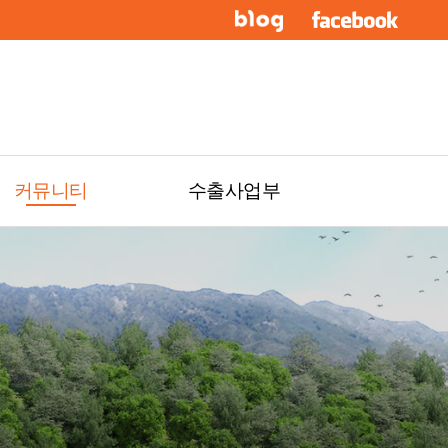
커뮤니티
수출사업부
OEM/ODM 문의
공지사항
포토앨범
수출관련포토앨범
수출사업부소개
수출관련문의