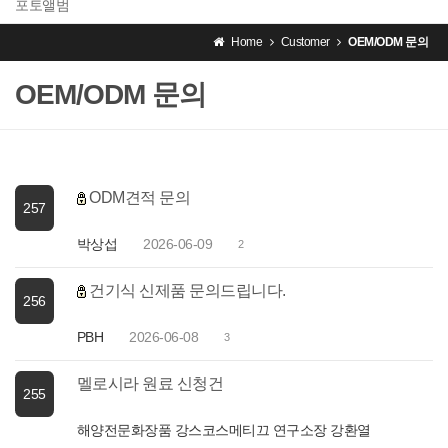
포토앨범
Home
Customer
OEM/ODM 문의
OEM/ODM 문의
ODM견적 문의
257
박상섭
2026-06-09
2
건기식 신제품 문의드립니다.
256
PBH
2026-06-08
3
멜로시라 원료 신청건
255
해양전문화장품 강스코스메티끄 연구소장 강환열