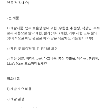
있을 것 같네요
)
2
번 제품
1)
개발제품
:
업무 효율성 증대 위한
(
수험생
,
취준생
,
직장인
)
누트
로픽 제품으로 알약 제형
,
젤리
(
거미
)
제형
,
가루 제형 모두 문의
(
추가적으로 해당 원료로 바와 같은 식품화도 가능할지 여부
)
2)
제형 및 포장형태
:
병 형태로 포장
3)
함유 성분
:
비타민
B
군
,
마그네슘
,
홍삼 추출물
,
테아닌
,
홍경천
,
Lion’s Mane,
포스파티딜세린
질의내용
1)
개발 소요 비용
2)
개발 일정