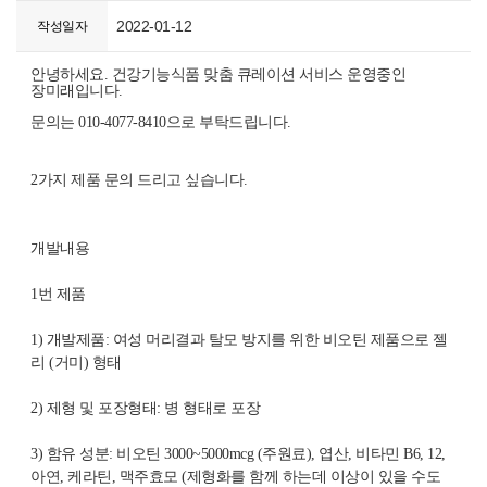
2022-01-12
작성일자
안녕하세요
.
건강기능식품 맞춤 큐레이션 서비스 운영중인
장미래입니다
.
문의는
010-4077-8410
으로 부탁드립니다
.
2
가지 제품 문의 드리고 싶습니다
.
개발내용
1
번 제품
1)
개발제품
:
여성 머리결과 탈모 방지를 위한 비오틴 제품으로 젤
리
(
거미
)
형태
2)
제형 및 포장형태
:
병 형태로 포장
3)
함유 성분
:
비오틴
3000~5000mcg (
주원료
),
엽산
,
비타민
B6, 12,
아연
,
케라틴
,
맥주효모
(
제형화를 함께 하는데 이상이 있을 수도